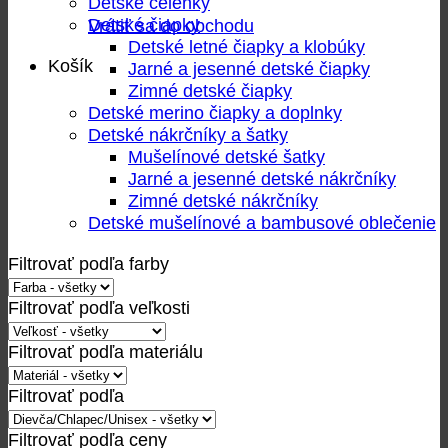
Detské čelenky
Detské čiapky
Vrátiť sa do obchodu
Detské letné čiapky a klobúky
Košík
Jarné a jesenné detské čiapky
Zimné detské čiapky
Detské merino čiapky a doplnky
Detské nákrčníky a šatky
Mušelínové detské šatky
Jarné a jesenné detské nákrčníky
Zimné detské nákrčníky
Detské mušelínové a bambusové oblečenie
Filtrovať podľa farby
Filtrovať podľa veľkosti
Filtrovať podľa materiálu
Filtrovať podľa
Filtrovať podľa ceny