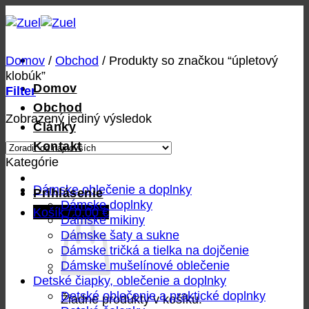
Skip
to
content
Domov
/
Obchod
/
Produkty so značkou “úpletový
klobúk”
Domov
Filter
Obchod
Zobrazený jediný výsledok
Články
Kontakt
Kategórie
Dámske oblečenie a doplnky
Prihlásenie
Dámske doplnky
Košík /
0,00
€
Dámske mikiny
Dámske šaty a sukne
Dámske tričká a tielka na dojčenie
Dámske mušelínové oblečenie
Detské čiapky, oblečenie a doplnky
Detské oblečenie a praktické doplnky
Žiadne produkty v košíku.