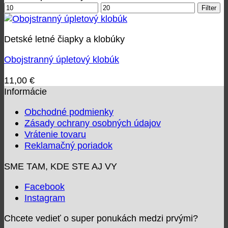
Minimálna
Maximálna
Filter
cena
cena
Detské letné čiapky a klobúky
Obojstranný úpletový klobúk
11,00
€
Informácie
Obchodné podmienky
Zásady ochrany osobných údajov
Vrátenie tovaru
Reklamačný poriadok
SME TAM, KDE STE AJ VY
Facebook
Instagram
Chcete vedieť o super ponukách medzi prvými?