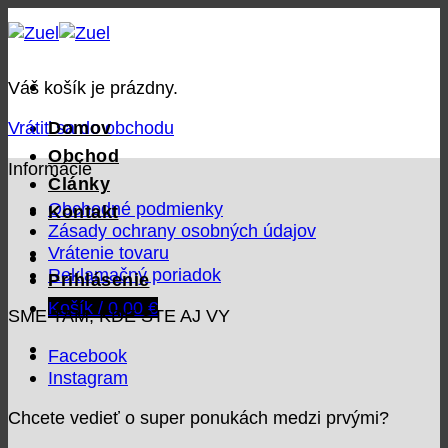
Skip
to
content
Váš košík je prázdny.
Domov
Vrátiť sa do obchodu
Obchod
Informácie
Články
Obchodné podmienky
Kontakt
Zásady ochrany osobných údajov
Vrátenie tovaru
Reklamačný poriadok
Prihlásenie
Košík /
0,00
€
SME TAM, KDE STE AJ VY
Facebook
Instagram
Chcete vedieť o super ponukách medzi prvými?