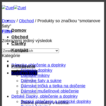
Skip
to
content
Domov
/
Obchod
/
Produkty so značkou “smotanove
šaty”
Domov
Filter
Obchod
Zobrazený jediný výsledok
Články
Kontakt
Kategórie
Dámske oblečenie a doplnky
Prihlásenie
Dámske doplnky
Košík /
0,00
€
Dámske mikiny
Dámske šaty a sukne
Dámske tričká a tielka na dojčenie
Dámske mušelínové oblečenie
Detské čiapky, oblečenie a doplnky
Detské oblečenie a praktické doplnky
Žiadne produkty v košíku.