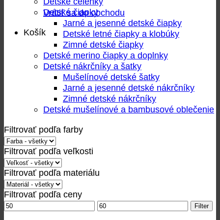
Detské čelenky
Detské čiapky
Vrátiť sa do obchodu
Jarné a jesenné detské čiapky
Košík
Detské letné čiapky a klobúky
Zimné detské čiapky
Detské merino čiapky a doplnky
Detské nákrčníky a šatky
Mušelínové detské šatky
Jarné a jesenné detské nákrčníky
Zimné detské nákrčníky
Detské mušelínové a bambusové oblečenie
Filtrovať podľa farby
Filtrovať podľa veľkosti
Filtrovať podľa materiálu
Filtrovať podľa ceny
Minimálna
Maximálna
Filter
cena
cena