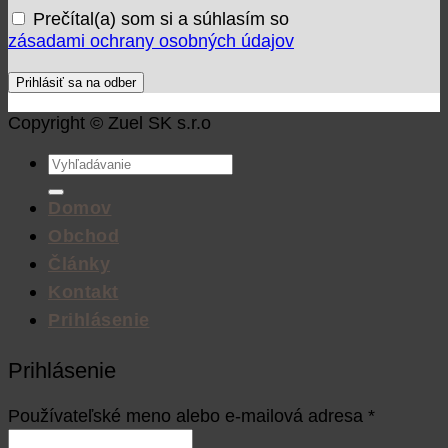
Prečítal(a) som si a súhlasím so
zásadami ochrany osobných údajov
Copyright © Zuel SK s.r.o
Hľadať:
Domov
Obchod
Články
Kontakt
Prihlásenie
Prihlásenie
Používateľské meno alebo e-mailová adresa
*