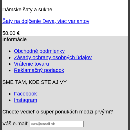
Dámske šaty a sukne
Šaty na dojčenie Deva, viac variantov
58,00
€
Informácie
Obchodné podmienky
Zásady ochrany osobných údajov
Vrátenie tovaru
Reklamačný poriadok
SME TAM, KDE STE AJ VY
Facebook
Instagram
Chcete vedieť o super ponukách medzi prvými?
Váš e-mail: