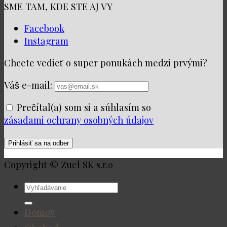
SME TAM, KDE STE AJ VY
Facebook
Instagram
Chcete vedieť o super ponukách medzi prvými?
Váš e-mail:
Prečítal(a) som si a súhlasím so
zásadami ochrany osobných údajov
Copyright © Zuel SK s.r.o
Hľadať:
Domov