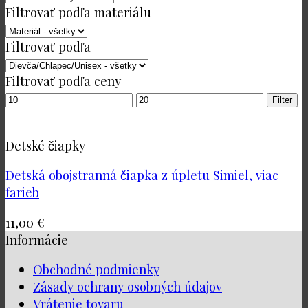
Filtrovať podľa materiálu
Filtrovať podľa
Filtrovať podľa ceny
Minimálna
Maximálna
Filter
cena
cena
Detské čiapky
Detská obojstranná čiapka z úpletu Simiel, viac
farieb
11,00
€
Informácie
Obchodné podmienky
Zásady ochrany osobných údajov
Vrátenie tovaru