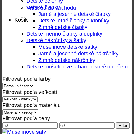
Detské čelenky
Detské čiapky
Vrátiť sa do obchodu
Jarné a jesenné detské čiapky
Košík
Detské letné čiapky a klobúky
Zimné detské čiapky
Detské merino čiapky a doplnky
Detské nákrčníky a šatky
Mušelínové detské šatky
Jarné a jesenné detské nákrčníky
Zimné detské nákrčníky
Detské mušelínové a bambusové oblečenie
Filtrovať podľa farby
Filtrovať podľa veľkosti
Filtrovať podľa materiálu
Filtrovať podľa ceny
Minimálna
Maximálna
Filter
cena
cena