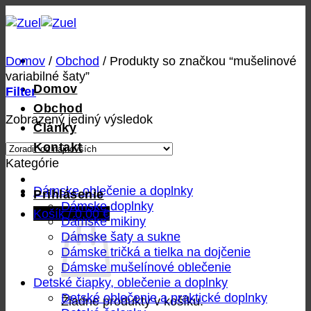
Skip
to
content
Domov
/
Obchod
/
Produkty so značkou “mušelinové
variabilné šaty”
Domov
Filter
Obchod
Zobrazený jediný výsledok
Články
Kontakt
Kategórie
Dámske oblečenie a doplnky
Prihlásenie
Dámske doplnky
Košík /
0,00
€
Dámske mikiny
Dámske šaty a sukne
Dámske tričká a tielka na dojčenie
Dámske mušelínové oblečenie
Detské čiapky, oblečenie a doplnky
Detské oblečenie a praktické doplnky
Žiadne produkty v košíku.