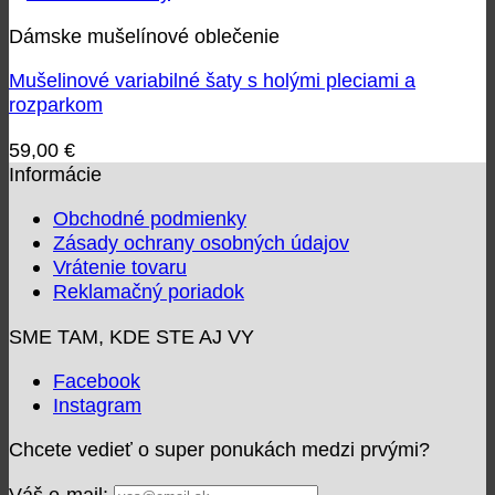
Dámske mušelínové oblečenie
Mušelinové variabilné šaty s holými pleciami a
rozparkom
59,00
€
Informácie
Obchodné podmienky
Zásady ochrany osobných údajov
Vrátenie tovaru
Reklamačný poriadok
SME TAM, KDE STE AJ VY
Facebook
Instagram
Chcete vedieť o super ponukách medzi prvými?
Váš e-mail: