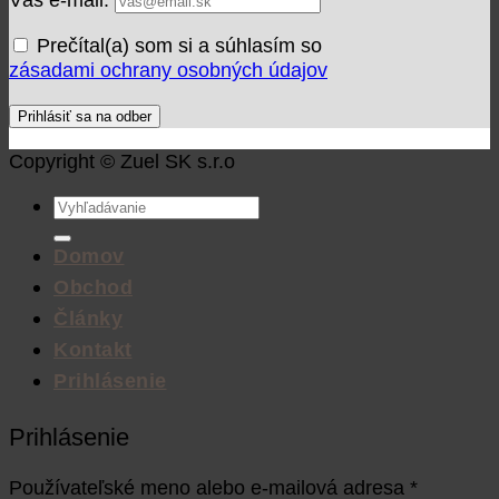
Prečítal(a) som si a súhlasím so
zásadami ochrany osobných údajov
Copyright © Zuel SK s.r.o
Hľadať:
Domov
Obchod
Články
Kontakt
Prihlásenie
Prihlásenie
Používateľské meno alebo e-mailová adresa
*