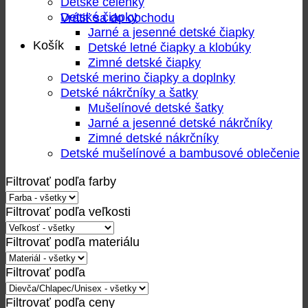
Detské čelenky
Detské čiapky
Vrátiť sa do obchodu
Jarné a jesenné detské čiapky
Košík
Detské letné čiapky a klobúky
Zimné detské čiapky
Detské merino čiapky a doplnky
Detské nákrčníky a šatky
Mušelínové detské šatky
Jarné a jesenné detské nákrčníky
Zimné detské nákrčníky
Detské mušelínové a bambusové oblečenie
Filtrovať podľa farby
Filtrovať podľa veľkosti
Filtrovať podľa materiálu
Filtrovať podľa
Filtrovať podľa ceny