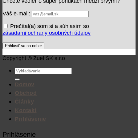
Chcete vedieť o super ponukách medzi prvými?
Váš e-mail:
Prečítal(a) som si a súhlasím so
zásadami ochrany osobných údajov
Copyright © Zuel SK s.r.o
Hľadať:
Domov
Obchod
Články
Kontakt
Prihlásenie
Prihlásenie