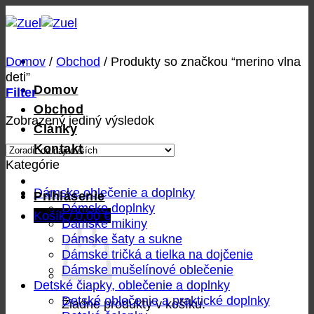
Skip
to
content
Domov
/
Obchod
/
Produkty so značkou “merino vlna
deti”
Domov
Filter
Obchod
Zobrazený jediný výsledok
Články
Kontakt
Kategórie
Dámske oblečenie a doplnky
Prihlásenie
Dámske doplnky
Košík /
0,00
€
Dámske mikiny
Dámske šaty a sukne
Dámske tričká a tielka na dojčenie
Dámske mušelínové oblečenie
Detské čiapky, oblečenie a doplnky
Detské oblečenie a praktické doplnky
Žiadne produkty v košíku.