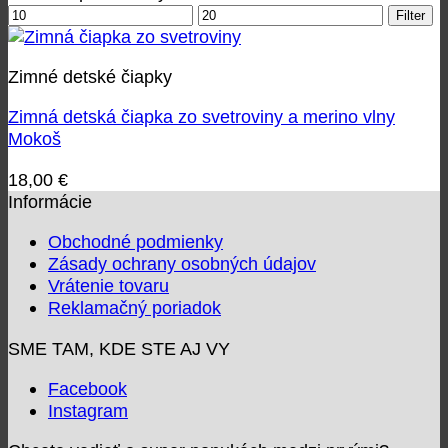
Minimálna
Maximálna
Filter
cena
cena
Zimné detské čiapky
Zimná detská čiapka zo svetroviny a merino vlny
Mokoš
18,00
€
Informácie
Obchodné podmienky
Zásady ochrany osobných údajov
Vrátenie tovaru
Reklamačný poriadok
SME TAM, KDE STE AJ VY
Facebook
Instagram