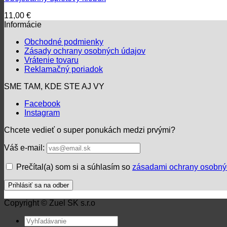
11,00
€
Informácie
Obchodné podmienky
Zásady ochrany osobných údajov
Vrátenie tovaru
Reklamačný poriadok
SME TAM, KDE STE AJ VY
Facebook
Instagram
Chcete vedieť o super ponukách medzi prvými?
Váš e-mail:
Prečítal(a) som si a súhlasím so
zásadami ochrany osobný
Copyright © Zuel SK s.r.o
Hľadať: