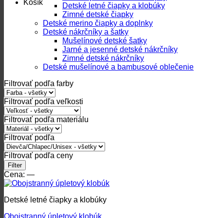
Košík
Detské letné čiapky a klobúky
Zimné detské čiapky
Detské merino čiapky a doplnky
Detské nákrčníky a šatky
Mušelínové detské šatky
Jarné a jesenné detské nákrčníky
Zimné detské nákrčníky
Detské mušelínové a bambusové oblečenie
Filtrovať podľa farby
Filtrovať podľa veľkosti
Filtrovať podľa materiálu
Filtrovať podľa
Filtrovať podľa ceny
Minimálna
Maximálna
Filter
cena
cena
Cena:
—
Detské letné čiapky a klobúky
Obojstranný úpletový klobúk