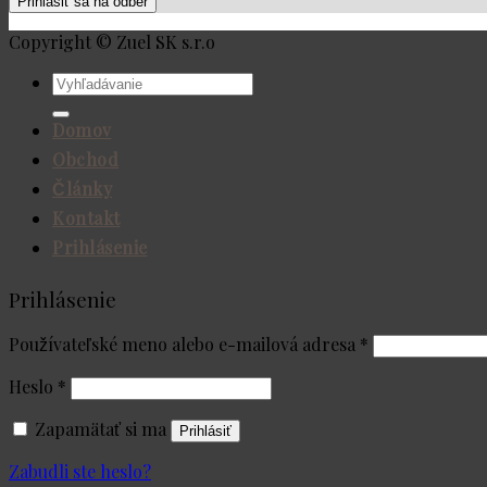
Copyright © Zuel SK s.r.o
Hľadať:
Domov
Obchod
Články
Kontakt
Prihlásenie
Prihlásenie
Používateľské meno alebo e-mailová adresa
*
Heslo
*
Zapamätať si ma
Prihlásiť
Zabudli ste heslo?