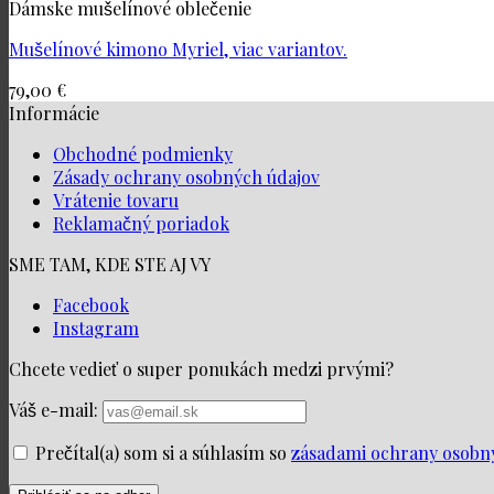
Dámske mušelínové oblečenie
Mušelínové kimono Myriel, viac variantov.
79,00
€
Informácie
Obchodné podmienky
Zásady ochrany osobných údajov
Vrátenie tovaru
Reklamačný poriadok
SME TAM, KDE STE AJ VY
Facebook
Instagram
Chcete vedieť o super ponukách medzi prvými?
Váš e-mail:
Prečítal(a) som si a súhlasím so
zásadami ochrany osobn