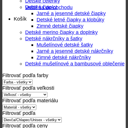
Detské čelenky
Detské čiapky
Vrátiť sa do obchodu
Jarné a jesenné detské čiapky
Košík
Detské letné čiapky a klobúky
Zimné detské čiapky
Detské merino čiapky a doplnky
Detské nákrčníky a šatky
Mušelínové detské šatky
Jarné a jesenné detské nákrčníky
Zimné detské nákrčníky
Detské mušelínové a bambusové oblečenie
Filtrovať podľa farby
Filtrovať podľa veľkosti
Filtrovať podľa materiálu
Filtrovať podľa
Filtrovať podľa ceny