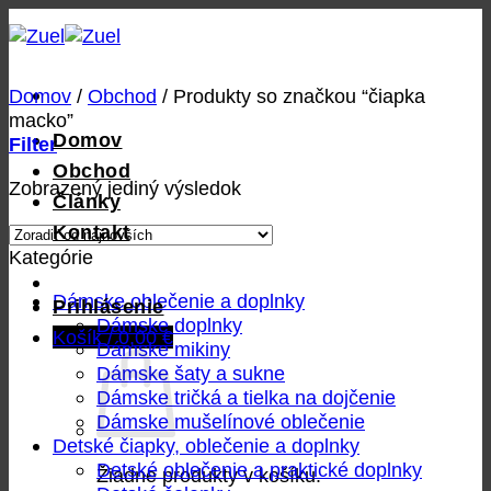
Skip
to
content
Domov
/
Obchod
/
Produkty so značkou “čiapka
macko”
Domov
Filter
Obchod
Zobrazený jediný výsledok
Články
Kontakt
Kategórie
Dámske oblečenie a doplnky
Prihlásenie
Dámske doplnky
Košík /
0,00
€
Dámske mikiny
Dámske šaty a sukne
Dámske tričká a tielka na dojčenie
Dámske mušelínové oblečenie
Detské čiapky, oblečenie a doplnky
Detské oblečenie a praktické doplnky
Žiadne produkty v košíku.