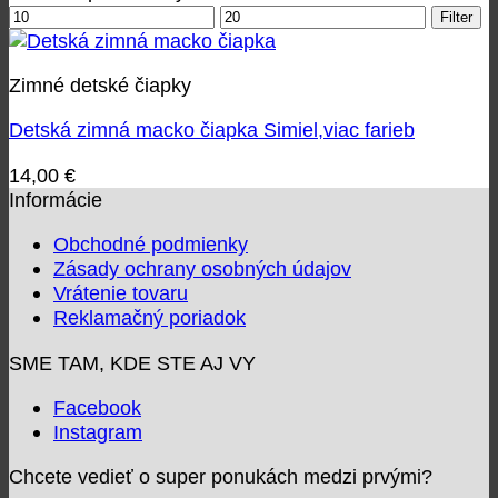
Minimálna
Maximálna
Filter
cena
cena
Zimné detské čiapky
Detská zimná macko čiapka Simiel,viac farieb
14,00
€
Informácie
Obchodné podmienky
Zásady ochrany osobných údajov
Vrátenie tovaru
Reklamačný poriadok
SME TAM, KDE STE AJ VY
Facebook
Instagram
Chcete vedieť o super ponukách medzi prvými?