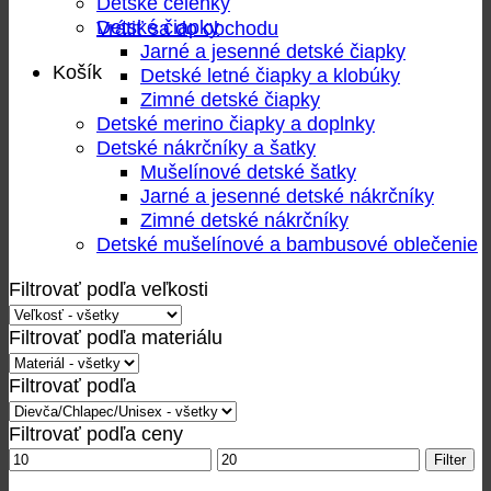
Detské čelenky
Detské čiapky
Vrátiť sa do obchodu
Jarné a jesenné detské čiapky
Košík
Detské letné čiapky a klobúky
Zimné detské čiapky
Detské merino čiapky a doplnky
Detské nákrčníky a šatky
Mušelínové detské šatky
Jarné a jesenné detské nákrčníky
Zimné detské nákrčníky
Detské mušelínové a bambusové oblečenie
Filtrovať podľa veľkosti
Filtrovať podľa materiálu
Filtrovať podľa
Filtrovať podľa ceny
Minimálna
Maximálna
Filter
cena
cena