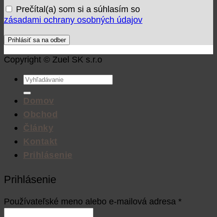
Prečítal(a) som si a súhlasím so
zásadami ochrany osobných údajov
Copyright © Zuel SK s.r.o
Hľadať:
Domov
Obchod
Články
Kontakt
Prihlásenie
Prihlásenie
Používateľské meno alebo e-mailová adresa
*