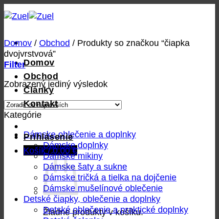
Skip
to
content
Domov
/
Obchod
/
Produkty so značkou “čiapka
dvojvrstvová”
Domov
Filter
Obchod
Zobrazený jediný výsledok
Články
Kontakt
Kategórie
Dámske oblečenie a doplnky
Prihlásenie
Dámske doplnky
Košík /
0,00
€
Dámske mikiny
Dámske šaty a sukne
Dámske tričká a tielka na dojčenie
Dámske mušelínové oblečenie
Detské čiapky, oblečenie a doplnky
Detské oblečenie a praktické doplnky
Žiadne produkty v košíku.