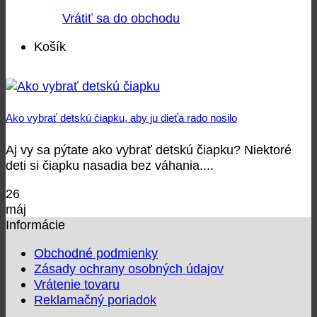
Vrátiť sa do obchodu
Košík
Ako vybrať detskú čiapku, aby ju dieťa rado nosilo
Aj vy sa pýtate ako vybrať detskú čiapku? Niektoré
deti si čiapku nasadia bez váhania....
26
máj
Informácie
Obchodné podmienky
Zásady ochrany osobných údajov
Vrátenie tovaru
Reklamačný poriadok