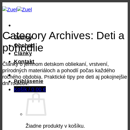
Skip
to
content
Category Archives:
Deti a
Domov
pohodlie
Obchod
Články
Kontakt
Články o jemnom detskom obliekaní, vrstvení,
prírodných materiáloch a pohodlí počas každého
ročného obdobia. Praktické tipy pre deti aj pokojnejšie
Prihlásenie
dni rodičov.
Košík /
0,00
€
Žiadne produkty v košíku.