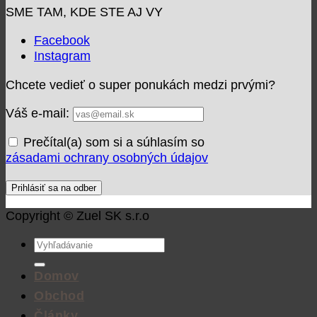
SME TAM, KDE STE AJ VY
Facebook
Instagram
Chcete vedieť o super ponukách medzi prvými?
Váš e-mail:
Prečítal(a) som si a súhlasím so
zásadami ochrany osobných údajov
Copyright © Zuel SK s.r.o
Hľadať:
Domov
Obchod
Články