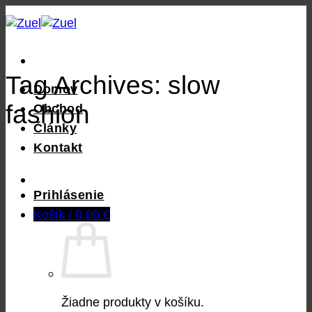
Skip
to
content
Tag Archives:
slow
Domov
fashion
Obchod
Články
Kontakt
Prihlásenie
Košík /
0,00
€
Žiadne produkty v košíku.