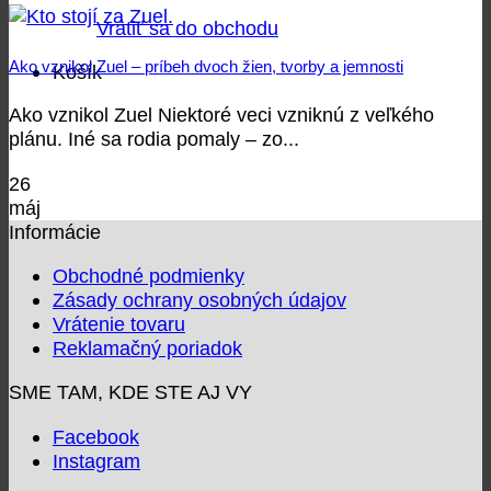
Vrátiť sa do obchodu
Ako vznikol Zuel – príbeh dvoch žien, tvorby a jemnosti
Košík
Ako vznikol Zuel Niektoré veci vzniknú z veľkého
plánu. Iné sa rodia pomaly – zo...
26
máj
Informácie
Obchodné podmienky
Zásady ochrany osobných údajov
Vrátenie tovaru
Reklamačný poriadok
SME TAM, KDE STE AJ VY
Facebook
Instagram