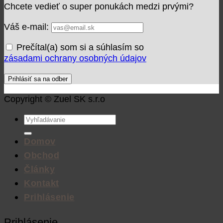
Chcete vedieť o super ponukách medzi prvými?
Váš e-mail:
Prečítal(a) som si a súhlasím so
zásadami ochrany osobných údajov
Copyright © Zuel SK s.r.o
Hľadať:
Domov
Obchod
Články
Kontakt
Prihlásenie
Prihlásenie